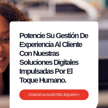
Potencie Su Gestión De
Experiencia Al Cliente
Con Nuestras
Soluciones Digitales
Impulsadas Por El
Toque Humano.
CONOZCA NUESTRO EQUIPO >