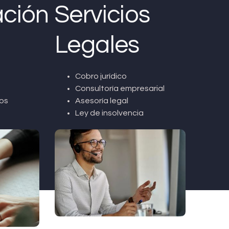
ción
Servicios
Legales
Cobro jurídico
Consultoría empresarial
os
Asesoría legal
Ley de insolvencia