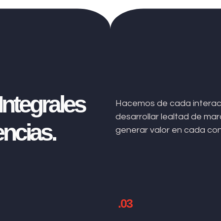
ntegrales
Hacemos de cada interacc
desarrollar lealtad de m
ncias.
generar valor en cada co
.03