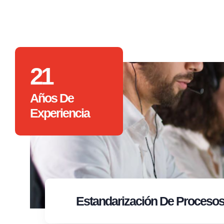
21
Años De
Experiencia
Estandarización
De Proceso