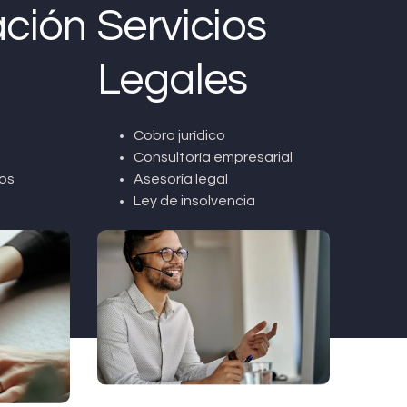
ción
Servicios
Legales
Cobro jurídico
Consultoría empresarial
os
Asesoría legal
Ley de insolvencia