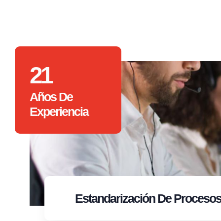
21
Años De
Experiencia
Estandarización
De Proceso