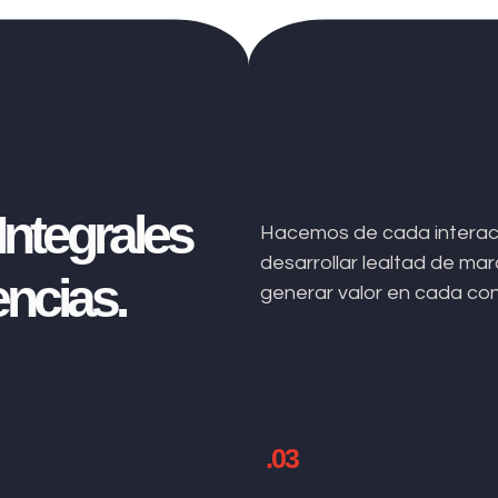
ntegrales
Hacemos de cada interacc
desarrollar lealtad de m
ncias.
generar valor en cada co
.03