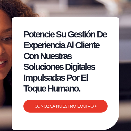
Potencie Su Gestión De
Experiencia Al Cliente
Con Nuestras
Soluciones Digitales
Impulsadas Por El
Toque Humano.
CONOZCA NUESTRO EQUIPO >