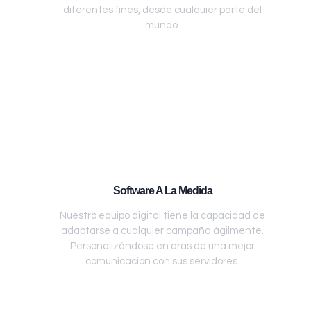
diferentes fines, desde cualquier parte del
mundo.
Software A La Medida
Nuestro equipo digital tiene la capacidad de
adaptarse a cualquier campaña ágilmente.
Personalizándose en aras de una mejor
comunicación con sus servidores.