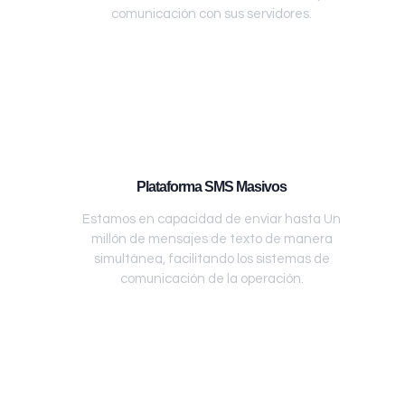
comunicación con sus servidores.
Plataforma SMS Masivos
Estamos en capacidad de enviar hasta Un
millón de mensajes de texto de manera
simultánea, facilitando los sistemas de
comunicación de la operación.