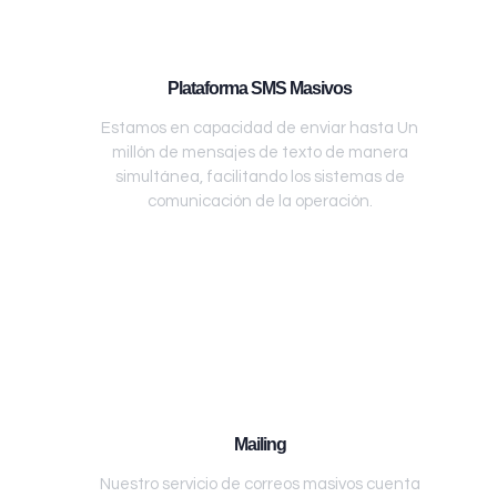
Plataforma SMS Masivos
Estamos en capacidad de enviar hasta Un
millón de mensajes de texto de manera
simultánea, facilitando los sistemas de
comunicación de la operación.
Mailing
Nuestro servicio de correos masivos cuenta