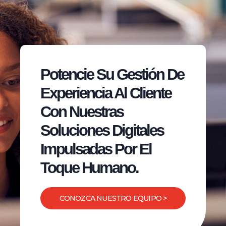
Potencie Su Gestión De
Experiencia Al Cliente
Con Nuestras
Soluciones Digitales
Impulsadas Por El
Toque Humano.
CONOZCA NUESTRO EQUIPO >