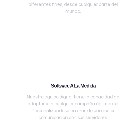
diferentes fines, desde cualquier parte del
mundo.
Software A La Medida
Nuestro equipo digital tiene la capacidad de
adaptarse a cualquier campaña ágilmente.
Personalizándose en aras de una mejor
comunicación con sus servidores.