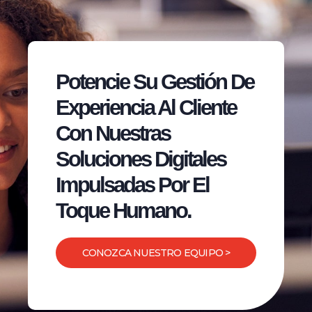
Potencie Su Gestión De
Experiencia Al Cliente
Con Nuestras
Soluciones Digitales
Impulsadas Por El
Toque Humano.
CONOZCA NUESTRO EQUIPO >