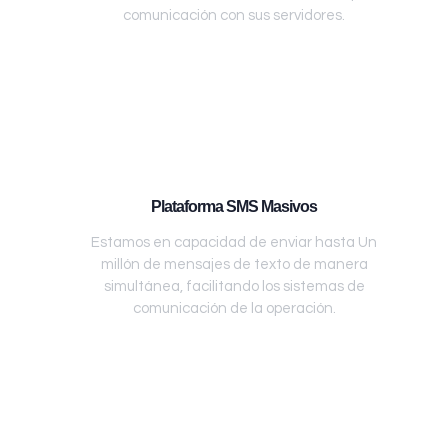
comunicación con sus servidores.
Plataforma SMS Masivos
Estamos en capacidad de enviar hasta Un
millón de mensajes de texto de manera
simultánea, facilitando los sistemas de
comunicación de la operación.