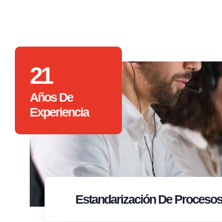
21
Años De
Experiencia
Estandarización
De Proceso