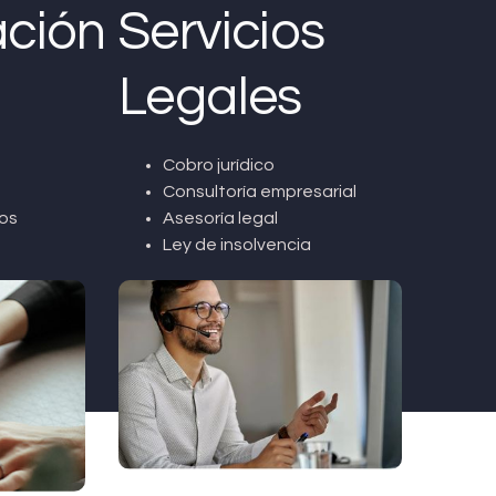
ción
Servicios
Legales
Cobro jurídico
Consultoría empresarial
os
Asesoría legal
Ley de insolvencia