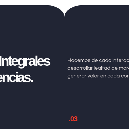
ntegrales
Hacemos de cada interacc
desarrollar lealtad de m
ncias.
generar valor en cada co
.03