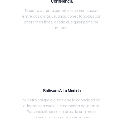
Conferencia
Nuestro sistema permite la comunicación
entre dos o más usuarios, conectándolos con
diferentes fines, desde cualquier parte del
mundo.
Software A La Medida
Nuestro equipo digital tiene la capacidad de
adaptarse a cualquier campaña ágilmente.
Personalizándose en aras de una mejor
comunicación con sus servidores.