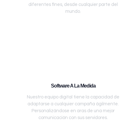
diferentes fines, desde cualquier parte del
mundo.
Software A La Medida
Nuestro equipo digital tiene la capacidad de
adaptarse a cualquier campaña ágilmente.
Personalizándose en aras de una mejor
comunicación con sus servidores.