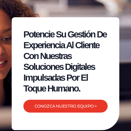
Potencie Su Gestión De
Experiencia Al Cliente
Con Nuestras
Soluciones Digitales
Impulsadas Por El
Toque Humano.
CONOZCA NUESTRO EQUIPO >