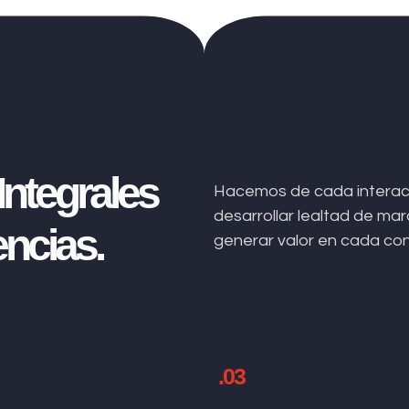
ntegrales
Hacemos de cada interacc
desarrollar lealtad de m
ncias.
generar valor en cada co
.03