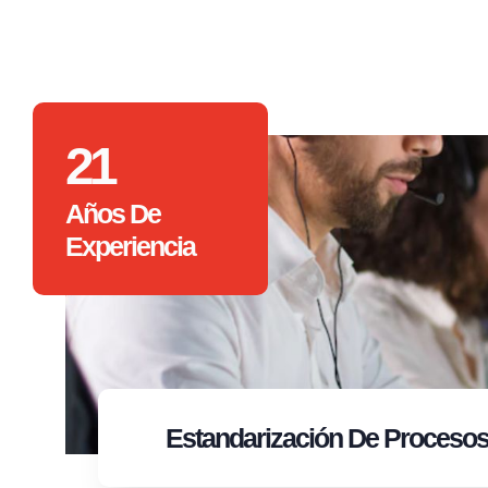
21
Años De
Experiencia
Estandarización
De Proceso