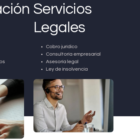
ción
Servicios
Legales
Cobro jurídico
Consultoría empresarial
os
Asesoría legal
Ley de insolvencia