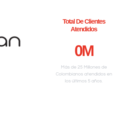
Total De Clientes
Atendidos
0
M
Más de 25 Millones de
Colombianos atendidos en
los últimos 5 años.