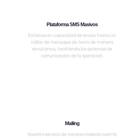
Plataforma SMS Masivos
Estamos en capacidad de enviar hasta Un
millón de mensajes de texto de manera
simultánea, facilitando los sistemas de
comunicación de la operación.
Mailing
Nuestro servicio de correos masivos cuenta