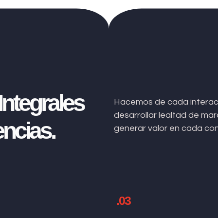
ntegrales
Hacemos de cada interacc
desarrollar lealtad de m
ncias.
generar valor en cada co
.03