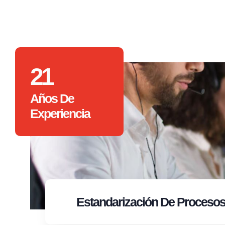
21
Años De
Experiencia
Estandarización
De Proceso