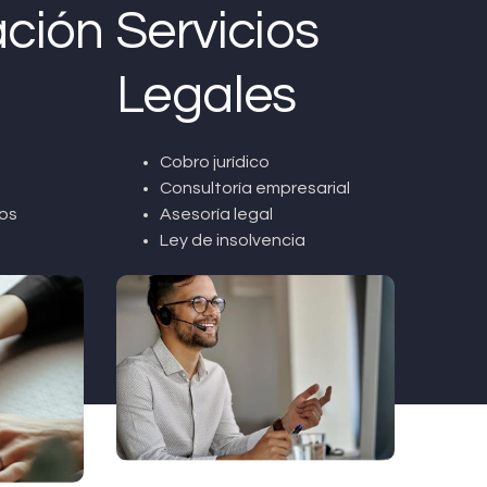
ción
Servicios
Legales
Cobro jurídico
Consultoría empresarial
os
Asesoría legal
Ley de insolvencia