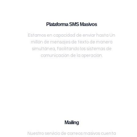
Plataforma SMS Masivos
Estamos en capacidad de enviar hasta Un
millón de mensajes de texto de manera
simultánea, facilitando los sistemas de
comunicación de la operación.
Mailing
Nuestro servicio de correos masivos cuenta