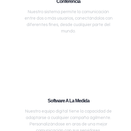
Conferencia
Nuestro sistema permite la comunicación
entre dos o más usuarios, conectándolos con
diferentes fines, desde cualquier parte del
mundo.
Software A La Medida
Nuestro equipo digital tiene la capacidad de
adaptarse a cualquier campaña ágilmente.
Personalizándose en aras de una mejor
comunicación con sus servidores.