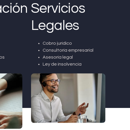
ción
Servicios
Legales
Cobro jurídico
Consultoría empresarial
os
Asesoría legal
Ley de insolvencia