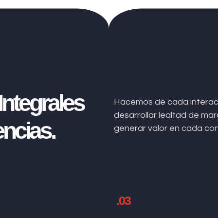
ntegrales
Hacemos de cada interacc
desarrollar lealtad de m
ncias.
generar valor en cada co
.03