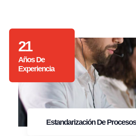
21
Años De
Experiencia
Estandarización
De Proceso