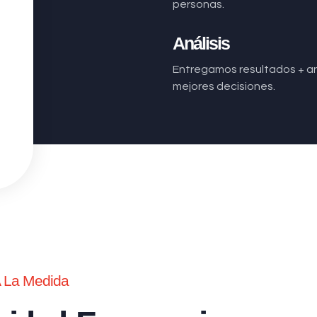
personas.
Análisis
Entregamos resultados + aná
mejores decisiones.
A La Medida