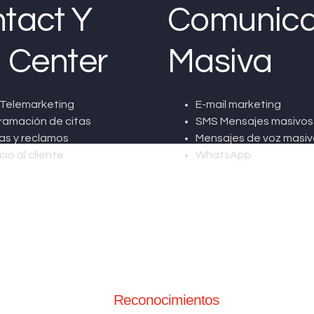
tact Y
Comunica
l Center
Masiva
Telemarketing
E-mail marketing
ramación de citas
SMS Mensajes masivos
as y reclamos
Mensajes de voz masiv
cio al cliente
WhatsApp
Reconocimientos