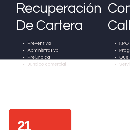
Recuperación
Con
De Cartera
Cal
Preventiva
KPO 
Administrativa
Prog
Prejurídica
Quej
Jurídico comercial
Servi
21