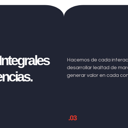
ntegrales
Hacemos de cada interacc
desarrollar lealtad de m
ncias.
generar valor en cada co
.03