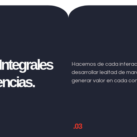
ntegrales
Hacemos de cada interacc
desarrollar lealtad de m
ncias.
generar valor en cada co
.03