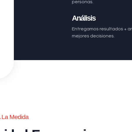
personas.
Análisis
Entregamos resultados + aná
mejores decisiones.
A La Medida