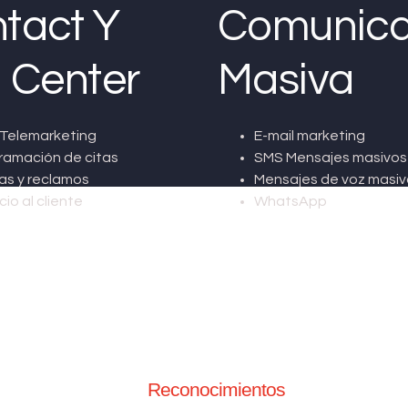
tact Y
Comunica
l Center
Masiva
Telemarketing
E-mail marketing
ramación de citas
SMS Mensajes masivos
as y reclamos
Mensajes de voz masiv
cio al cliente
WhatsApp
Reconocimientos