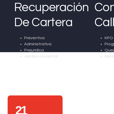
Recuperación
Con
De Cartera
Cal
Preventiva
KPO 
Administrativa
Prog
Prejurídica
Quej
Jurídico comercial
Servi
21