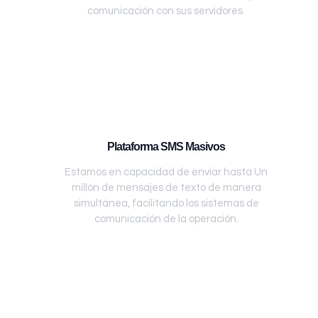
comunicación con sus servidores.
Plataforma SMS Masivos
Estamos en capacidad de enviar hasta Un
millón de mensajes de texto de manera
simultánea, facilitando los sistemas de
comunicación de la operación.