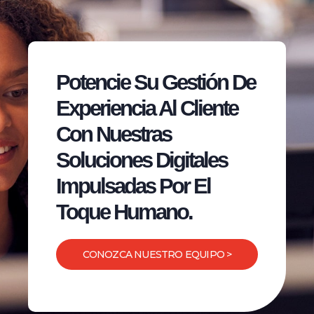
Potencie Su Gestión De
Experiencia Al Cliente
Con Nuestras
Soluciones Digitales
Impulsadas Por El
Toque Humano.
CONOZCA NUESTRO EQUIPO >