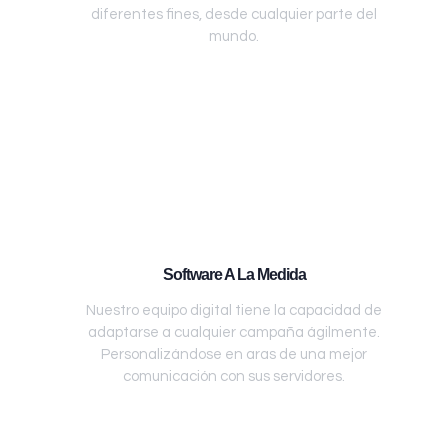
diferentes fines, desde cualquier parte del
mundo.
Software A La Medida
Nuestro equipo digital tiene la capacidad de
adaptarse a cualquier campaña ágilmente.
Personalizándose en aras de una mejor
comunicación con sus servidores.