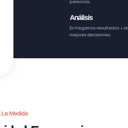
personas.
Análisis
Entregamos resultados + aná
mejores decisiones.
A La Medida