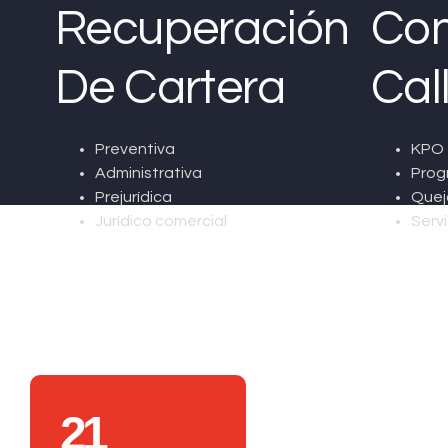
Recuperación
Con
De Cartera
Cal
Preventiva
KPO 
Administrativa
Prog
Prejurídica
Quej
Jurídico comercial
Servi
21