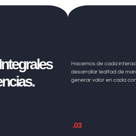
ntegrales
Hacemos de cada interacc
desarrollar lealtad de m
ncias.
generar valor en cada co
.03