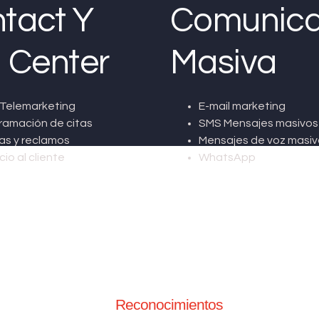
tact Y
Comunica
l Center
Masiva
Telemarketing
E-mail marketing
ramación de citas
SMS Mensajes masivos
as y reclamos
Mensajes de voz masiv
cio al cliente
WhatsApp
Reconocimientos