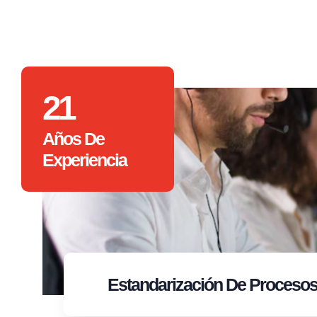
21
Años De
Experiencia
Estandarización
De Proceso