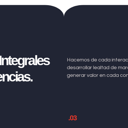
ntegrales
Hacemos de cada interacc
desarrollar lealtad de m
ncias.
generar valor en cada co
.03