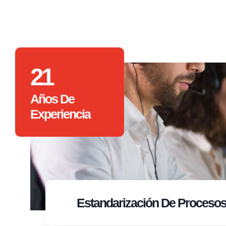
21
Años De
Experiencia
Estandarización
De Proceso