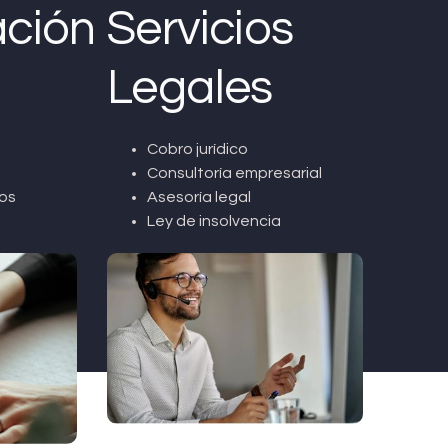
ción
Servicios
Legales
Cobro jurídico
Consultoría empresarial
os
Asesoría legal
Ley de insolvencia