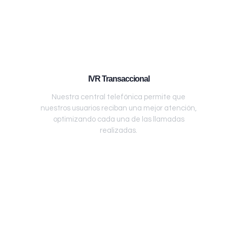
IVR Transaccional
Nuestra central telefónica permite que
nuestros usuarios reciban una mejor atención,
optimizando cada una de las llamadas
realizadas.