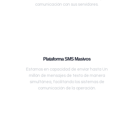
comunicación con sus servidores.
Plataforma SMS Masivos
Estamos en capacidad de enviar hasta Un
millón de mensajes de texto de manera
simultánea, facilitando los sistemas de
comunicación de la operación.