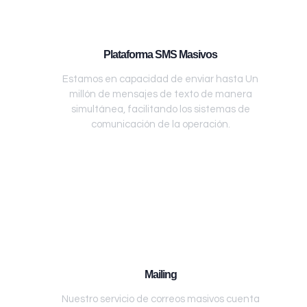
Plataforma SMS Masivos
Estamos en capacidad de enviar hasta Un
millón de mensajes de texto de manera
simultánea, facilitando los sistemas de
comunicación de la operación.
Mailing
Nuestro servicio de correos masivos cuenta