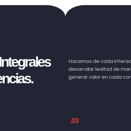
ntegrales
Hacemos de cada interacc
desarrollar lealtad de m
ncias.
generar valor en cada co
.03