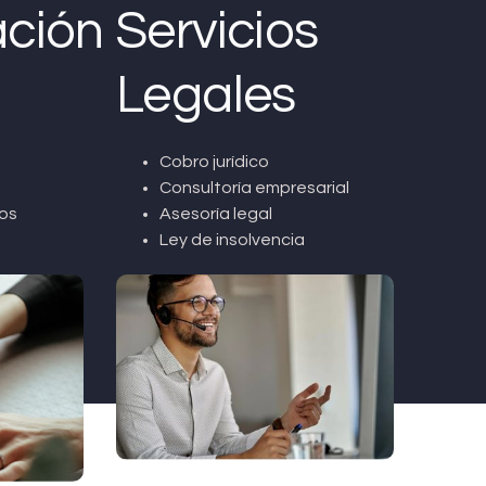
ción
Servicios
Legales
Cobro jurídico
Consultoría empresarial
os
Asesoría legal
Ley de insolvencia