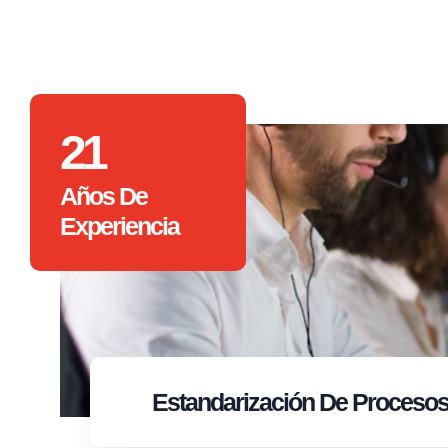
21
Años De
Experiencia
Estandarización
De Proceso