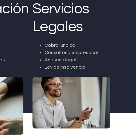
ción
Servicios
Legales
Cobro jurídico
Consultoría empresarial
os
Asesoría legal
Ley de insolvencia