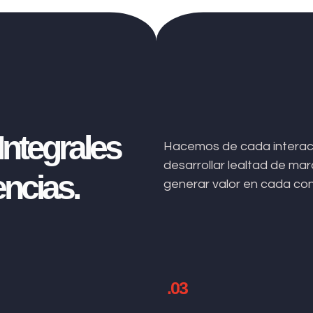
ntegrales
Hacemos de cada interacc
desarrollar lealtad de m
ncias.
generar valor en cada co
.03