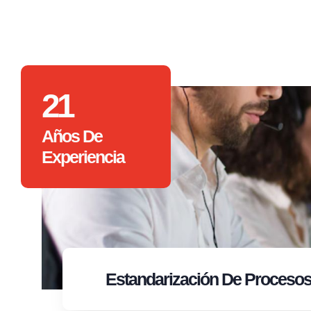
21
Años De
Experiencia
Estandarización
De Proceso