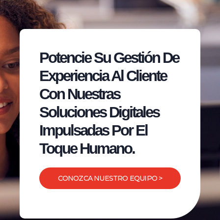
Potencie Su Gestión De
Experiencia Al Cliente
Con Nuestras
Soluciones Digitales
Impulsadas Por El
Toque Humano.
CONOZCA NUESTRO EQUIPO >