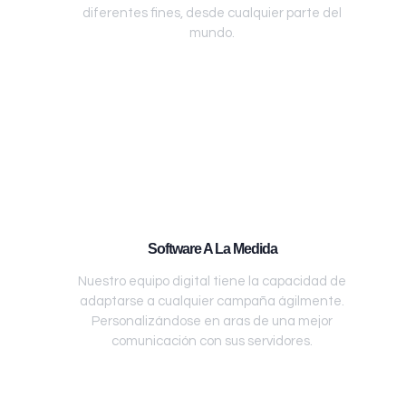
diferentes fines, desde cualquier parte del
mundo.
Software A La Medida
Nuestro equipo digital tiene la capacidad de
adaptarse a cualquier campaña ágilmente.
Personalizándose en aras de una mejor
comunicación con sus servidores.