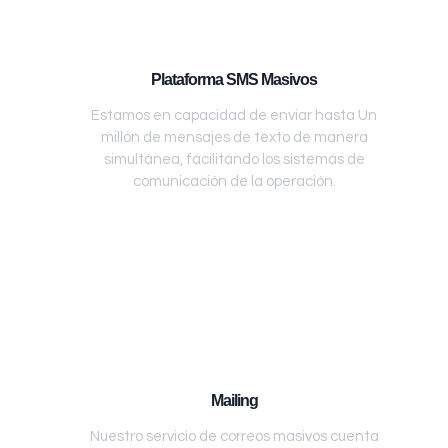
Plataforma SMS Masivos
Estamos en capacidad de enviar hasta Un
millón de mensajes de texto de manera
simultánea, facilitando los sistemas de
comunicación de la operación.
Mailing
Nuestro servicio de correos masivos cuenta