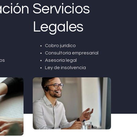
ción
Servicios
Legales
Cobro jurídico
Consultoría empresarial
os
Asesoría legal
Ley de insolvencia