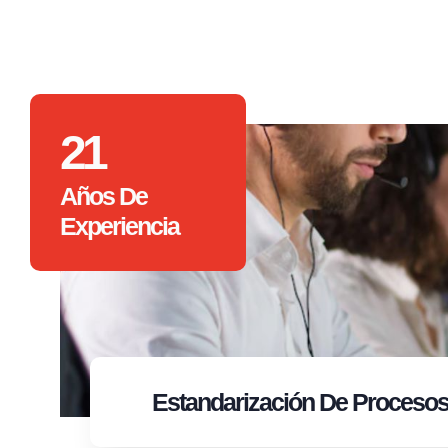
21
Años De
Experiencia
Estandarización
De Proceso