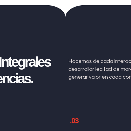
ntegrales
Hacemos de cada interacc
desarrollar lealtad de m
ncias.
generar valor en cada co
.03